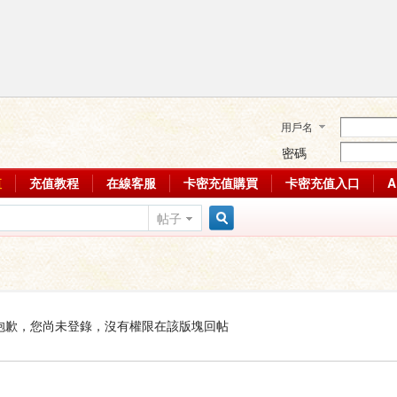
用戶名
密碼
值
充值教程
在線客服
卡密充值購買
卡密充值入口
帖子
搜
索
抱歉，您尚未登錄，沒有權限在該版塊回帖