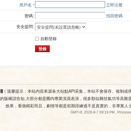
用戶名
立即注冊
密碼:
找回密碼
安全提問:
自動登錄
登錄
壇
(
溫馨提示：本站内容來源各大站點API采集，本站不會保存、複制或
您的版權請告知,大部分都是圈内專業演員表演，很多類似雜技氣功等高難
效果，看個精彩而且，劇情等都是前期排練過不是真實的，非專業人
GMT+8, 2026-8-7 09:19 PM
, Processe