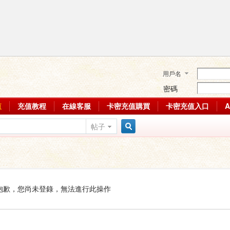
用戶名
密碼
值
充值教程
在線客服
卡密充值購買
卡密充值入口
帖子
搜
索
抱歉，您尚未登錄，無法進行此操作