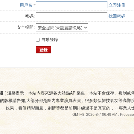
用戶名
立即注冊
密碼:
找回密碼
安全提問:
自動登錄
登錄
壇
(
溫馨提示：本站内容來源各大站點API采集，本站不會保存、複制或
您的版權請告知,大部分都是圈内專業演員表演，很多類似雜技氣功等高難
效果，看個精彩而且，劇情等都是前期排練過不是真實的，非專業人
GMT+8, 2026-8-7 06:49 AM
, Processe