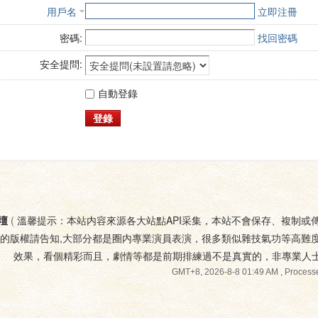
用戶名
立即注冊
密碼:
找回密碼
安全提問:
自動登錄
登錄
壇
(
溫馨提示：本站内容來源各大站點API采集，本站不會保存、複制或
您的版權請告知,大部分都是圈内專業演員表演，很多類似雜技氣功等高難
效果，看個精彩而且，劇情等都是前期排練過不是真實的，非專業人
GMT+8, 2026-8-8 01:49 AM
, Processe