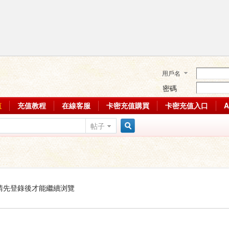
用戶名
密碼
值
充值教程
在線客服
卡密充值購買
卡密充值入口
帖子
搜
索
請先登錄後才能繼續浏覽