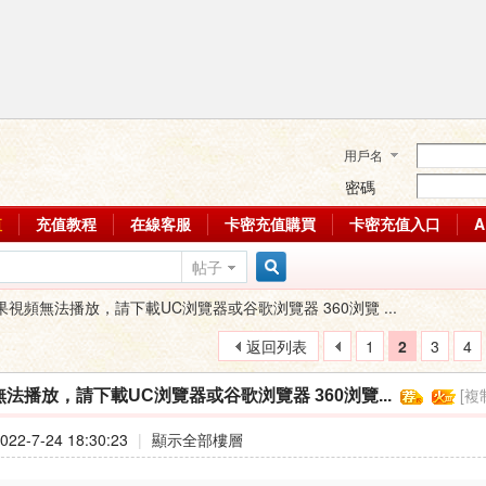
用戶名
密碼
值
充值教程
在線客服
卡密充值購買
卡密充值入口
帖子
搜
果視頻無法播放，請下載UC浏覽器或谷歌浏覽器 360浏覽 ...
返回列表
1
2
3
4
索
[複
法播放，請下載UC浏覽器或谷歌浏覽器 360浏覽...
22-7-24 18:30:23
|
顯示全部樓層