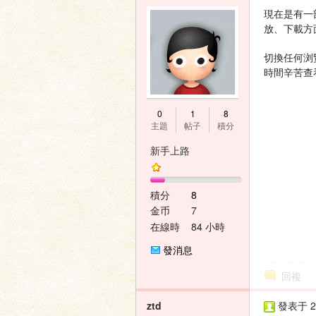
現在是有一
放、下載方
家
切換任何浏
時間辛苦查
0
1
8
主題
帖子
積分
新手上路
論
積分
8
金币
7
在線時
84 小時
間
發消息
回複
ztd
發表于 20