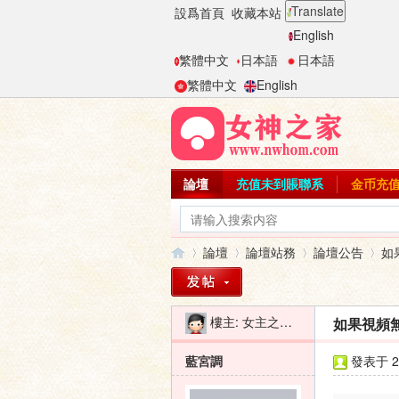
Translate
設爲首頁
收藏本站
English
繁體中文
日本語
日本語
繁體中文
English
論壇
充值未到賬聯系
金币充
論壇
論壇站務
論壇公告
如
樓主:
女主之家-二麻子
如果視頻無
女
»
›
›
›
藍宮調
發表于 20