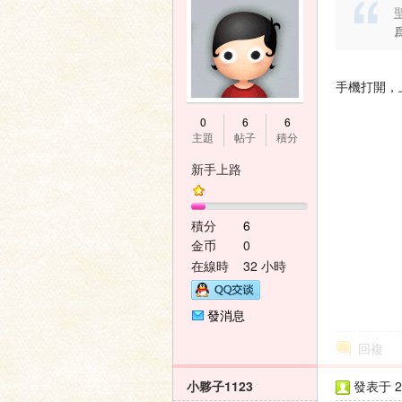
聖
手機打開，
神
0
6
6
主題
帖子
積分
新手上路
積分
6
金币
0
在線時
32 小時
間
之
發消息
回複
小夥子1123
發表于 20