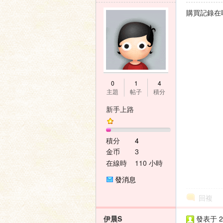
購買記錄在
0
1
4
主題
帖子
積分
新手上路
積分
4
金币
3
在線時
110 小時
間
發消息
回複
伊晨S
發表于 20