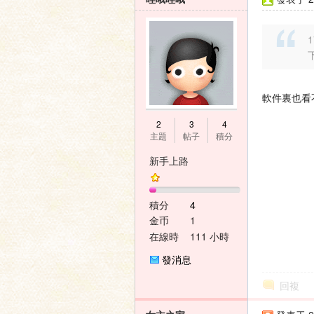
1
軟件裏也看
2
3
4
主題
帖子
積分
新手上路
積分
4
金币
1
在線時
111 小時
間
發消息
回複