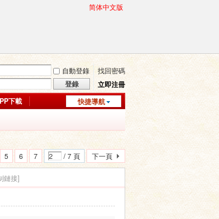
简体中文版
自動登錄
找回密碼
登錄
立即注冊
APP下載
快捷導航
5
6
7
/ 7 頁
下一頁
制鏈接]