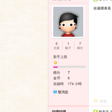
收藏哪裏看
0
1
7
主題
帖子
積分
新手上路
積分
7
金币
6
在線時
174 小時
間
發消息
回複
哇哦哇哦
發表于 20