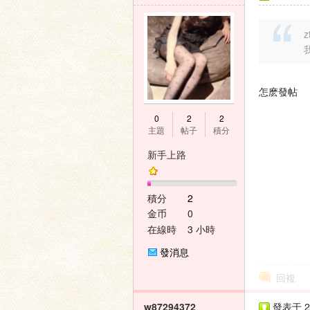
z
怎麽發帖
0
2
2
主題
帖子
積分
新手上路
積分
2
金币
0
在線時
3 小時
間
發消息
回複
w87294372
發表于 20