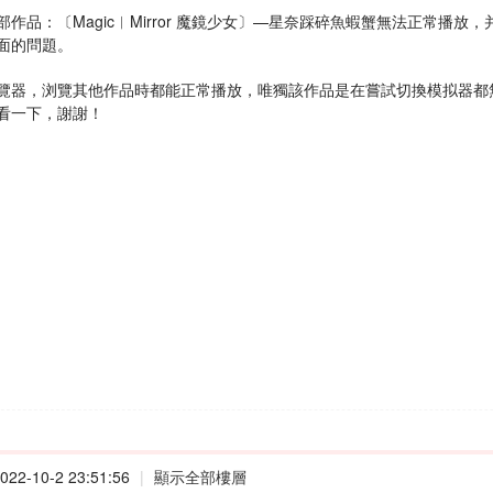
部作品：〔Magic︱Mirror 魔鏡少女〕—星奈踩碎魚蝦蟹無法正常播
面的問題。
覽器，浏覽其他作品時都能正常播放，唯獨該作品是在嘗試切換模拟器都
看一下，謝謝！
22-10-2 23:51:56
|
顯示全部樓層