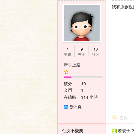
我有原創視
壇
1
9
10
主題
帖子
積分
新手上路
積分
10
金币
1
在線時
114 小時
間
發消息
回複
仙女不愛笑
發表于 20